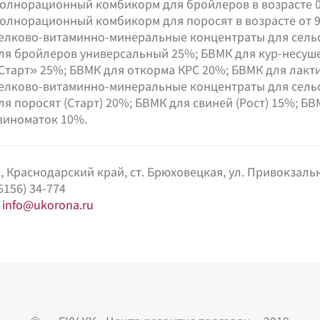
олнорационный комбикорм для бройлеров в возрасте 0-
олнорационный комбикорм для поросят в возрасте от 9 
елково-витаминно-минеральные концентраты для сельс
ля бройлеров универсальный 25%; БВМК для кур-несуше
Старт» 25%; БВМК для откорма КРС 20%; БВМК для лакт
елково-витаминно-минеральные концентраты для сельс
ля поросят (Старт) 20%; БВМК для свиней (Рост) 15%; Б
виноматок 10%.
, Краснодарский край, ст. Брюховецкая, ул. Привокзальн
6156) 34-774
:
info@ukorona.ru