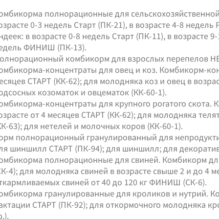
омбикорма полнорационные для сельскохозяйственной 
озрасте 0-3 недель Старт (ПК-21), в возрасте 4-8 недель
ндеек: в возрасте 0-8 недель Старт (ПК-11), в возрасте 9-
едель ФИНИШ (ПК-13).
олнорационный комбикорм для взрослых перепелов НЕ
омбикорма-концентраты для овец и коз. Комбикорм-конц
есяцев СТАРТ (КК-62); для молодняка коз и овец в возрас
одсосных козоматок и овцематок (КК-60-1).
омбикорма-концентраты для крупного рогатого скота. 
озрасте от 4 месяцев СТАРТ (КК-62); для молодняка телят
КК-63); для нетелей и молочных коров (КК-60-1).
орм полнорационный гранулированный для непродукти
ля шиншилл СТАРТ (ПК-94); для шиншилл; для декоратив
омбикорма полнорационные для свиней. Комбикорм для 
СК-4); для молодняка свиней в возрасте свыше 2 и до 4 
ткармливаемых свиней от 40 до 120 кг ФИНИШ (СК-6).
омбикорма гранулированные для кроликов и нутрий. Ко
актации СТАРТ (ПК-92); для откормочного молодняка к
.).