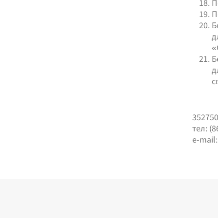
П
П
Б
д
«
Б
д
с
352750
тел: (8
e-mail