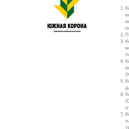
К
в
и
н
П
К
м
п
К
в
(
К
д
К
(
о
К
л
тр