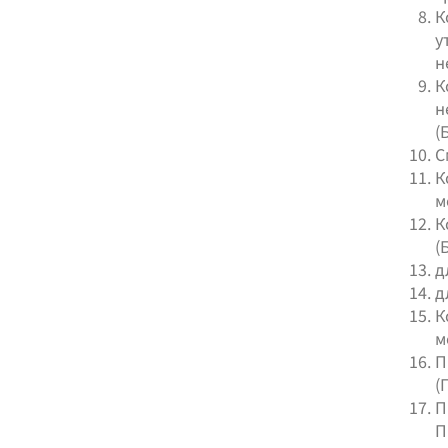
К
у
н
К
н
(
С
К
м
К
(
д
д
К
м
П
(
П
П