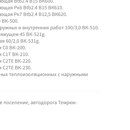
щая Btb2.4 В15 ВК600.
щая Рк6 Btb2.4 В15 ВК610.
щая Рк7 Btb2.4 В12,5 ВК620.
 ВК-500.
ужных и внутренних работ 100/3,0 ВК-510.
яжущем 45 ВК-521g.
 60/2,0 ВК-531g.
 С0 ВК-200.
 С1Т ВК-210.
 С2ТЕ ВК-220.
 С2ТЕ ВК-230.
дных теплоизоляционных с наружными
ое поселение, автодорога Темрюк-