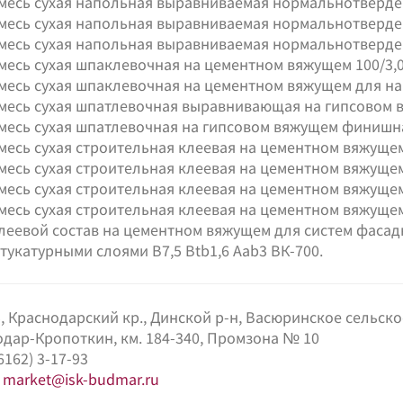
месь сухая напольная выравниваемая нормальнотвердею
месь сухая напольная выравниваемая нормальнотвердею
месь сухая напольная выравниваемая нормальнотвердею
месь сухая шпаклевочная на цементном вяжущем 100/3,0
месь сухая шпаклевочная на цементном вяжущем для нар
месь сухая шпатлевочная выравнивающая на гипсовом в
месь сухая шпатлевочная на гипсовом вяжущем финишная
месь сухая строительная клеевая на цементном вяжущем
месь сухая строительная клеевая на цементном вяжущем
месь сухая строительная клеевая на цементном вяжущем
месь сухая строительная клеевая на цементном вяжущем
леевой состав на цементном вяжущем для систем фаса
тукатурными слоями В7,5 Btb1,6 Aab3 ВК-700.
, Краснодарский кр., Динской р-н, Васюринское сельск
дар-Кропоткин, км. 184-340, Промзона № 10
6162) 3-17-93
:
market@isk-budmar.ru