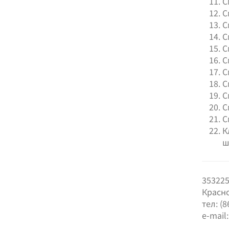
С
С
С
С
С
С
С
С
С
С
С
К
ш
353225
Красно
тел: (8
e-mail