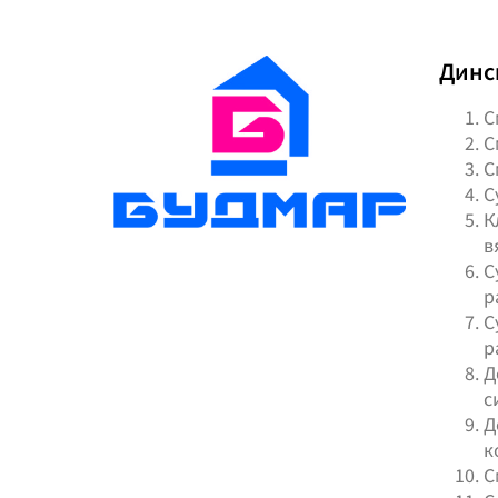
Динс
С
С
С
С
К
в
С
р
С
р
Д
с
Д
к
С