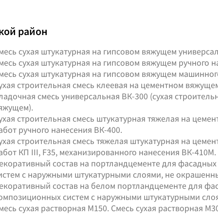
кой район
месь сухая штукатурная на гипсовом вяжущем универсаль
месь сухая штукатурная на гипсовом вяжущем ручного на
месь сухая штукатурная на гипсовом вяжущем машинного
ухая строительная смесь клеевая на цементном вяжущем
ладочная смесь универсальная ВК-300 (сухая строитель
яжущем).
ухая строительная смесь штукатурная тяжелая на цеме
абот ручного нанесения ВК-400.
ухая строительная смесь тяжелая штукатурная на цеме
абот КП III, F35, механизированного нанесения ВК-410М.
екоративный состав на портландцементе для фасадны
истем с наружными штукатурными слоями, не окрашенны
екоративный состав на белом портландцементе для ф
омпозиционных систем с наружными штукатурными слоям
месь сухая растворная М150. Смесь сухая растворная М30