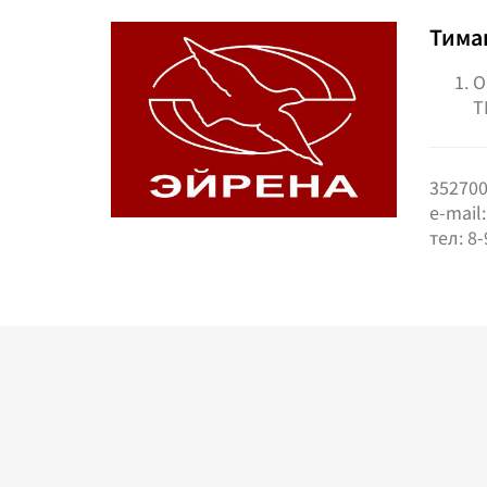
Тима
О
Т
352700
e-mail
тел: 8