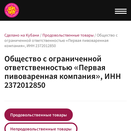
Togg
navi
Сделано на Кубани
/
Продовольственные товары
/
Общество с
ограниченной ответственностью «Первая пивоваренная
компания», ИНН 2372012850
Общество с ограниченной
ответственностью «Первая
пивоваренная компания», ИНН
2372012850
Продовольственные товары
Непродовольственные товары