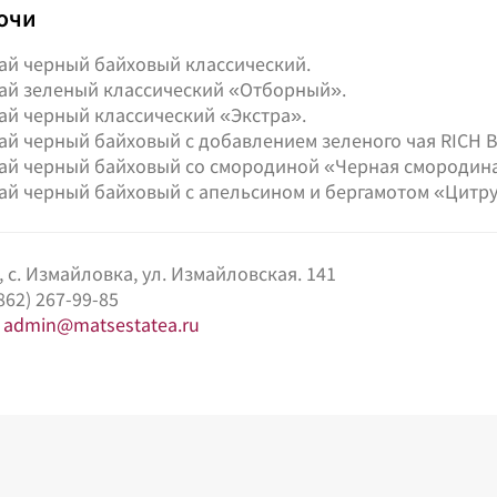
Сочи
ай черный байховый классический.
ай зеленый классический «Отборный».
ай черный классический «Экстра».
ай черный байховый с добавлением зеленого чая RICH B
ай черный байховый со смородиной «Черная смородина
ай черный байховый с апельсином и бергамотом «Цитр
и, с. Измайловка, ул. Измайловская. 141
862) 267-99-85
:
admin@matsestatea.ru