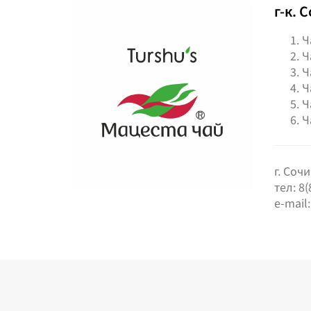
г-к. 
Ч
Ч
Ч
Ч
Ч
Ч
г. Соч
тел: 8(
e-mail