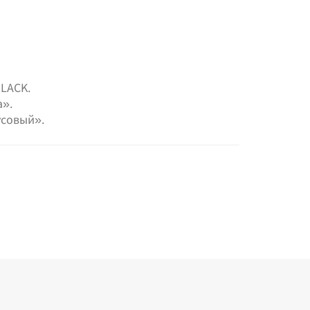
LACK.
».
усовый».