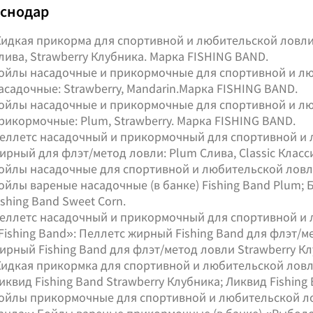
аснодар
идкая прикорма для спортивной и любительской ловли 
лива, Strawberry Клубника. Марка FISHING BAND.
ойлы насадочные и прикормочные для спортивной и л
асадочные: Strawberry, Mandarin.Марка FISHING BAND.
ойлы насадочные и прикормочные для спортивной и л
рикормочные: Plum, Strawberry. Марка FISHING BAND.
еллетс насадочный и прикормочный для спортивной и 
ирный для флэт/метод ловли: Plum Слива, Classic Класс
ойлы насадочные для спортивной и любительской ловли
ойлы вареные насадочные (в банке) Fishing Band Plum; 
ishing Band Sweet Corn.
еллетс насадочный и прикормочный для спортивной и 
Fishing Band»: Пеллетс жирный Fishing Band для флэт/м
ирный Fishing Band для флэт/метод ловли Strawberry Кл
идкая прикормка для спортивной и любительской ловли
иквид Fishing Band Strawberry Клубника; Ликвид Fishing
ойлы прикормочные для спортивной и любительской л