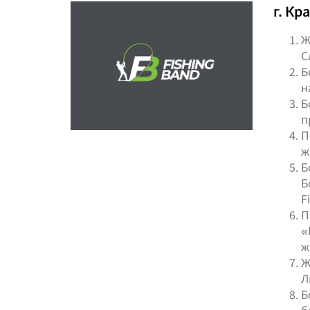
г. Кр
Ж
С
Б
н
Б
п
П
ж
Б
Б
F
П
«
ж
Ж
Л
Б