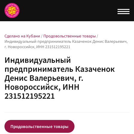
Togg
navi
Сделано на Кубани
/
Продовольственные товары
/
Индивидуальный предприниматель Казаченок Денис Валерьевич,
г. Новороссийск, ИНН 231512195221
Индивидуальный
предприниматель Казаченок
Денис Валерьевич, г.
Новороссийск, ИНН
231512195221
Продовольственные товары