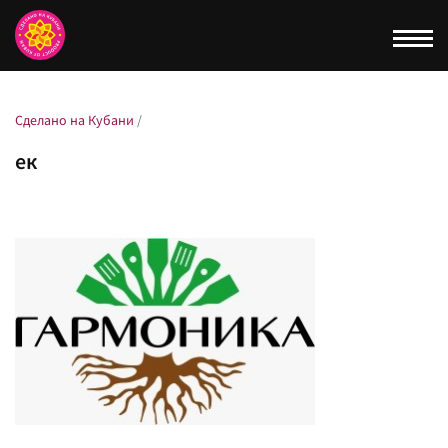
Togg
navi
Сделано на Кубани
/
ек