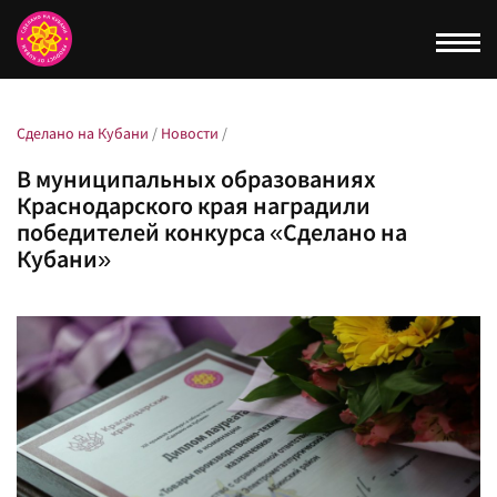
Togg
navi
Сделано на Кубани
/
Новости
/
В муниципальных образованиях
Краснодарского края наградили
победителей конкурса «Сделано на
Кубани»