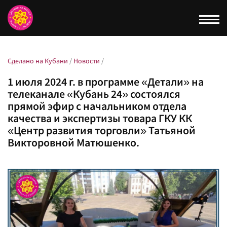
Togg
navi
Сделано на Кубани
/
Новости
/
1 июля 2024 г. в программе «Детали» на
телеканале «Кубань 24» состоялся
прямой эфир с начальником отдела
качества и экспертизы товара ГКУ КК
«Центр развития торговли» Татьяной
Викторовной Матюшенко.