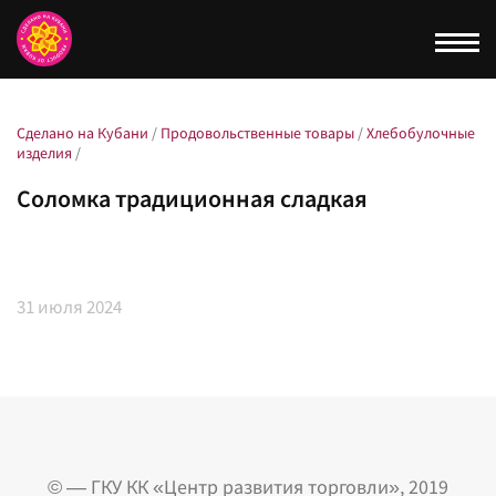
Togg
navi
Сделано на Кубани
/
Продовольственные товары
/
Хлебобулочные
изделия
/
Соломка традиционная сладкая
31
июля 2024
© — ГКУ КК «Центр развития торговли», 2019