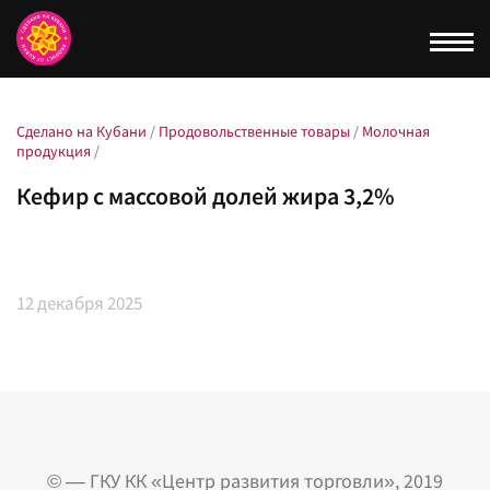
Togg
navi
Сделано на Кубани
/
Продовольственные товары
/
Молочная
продукция
/
Кефир с массовой долей жира 3,2%
12
декабря 2025
© — ГКУ КК «Центр развития торговли», 2019