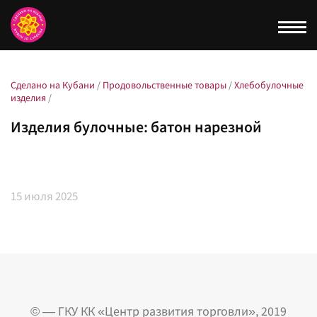
Togg
navi
Сделано на Кубани
/
Продовольственные товары
/
Хлебобулочные
изделия
/
Изделия булочные: батон нарезной
15
июля 2025
© — ГКУ КК «Центр развития торговли», 2019